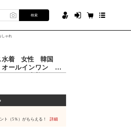
検索
おしゃれ
ス水着 女性 韓国
 オールインワン 夏
 セクシー水着 オト
れ
る
ント（5％）がもらえる！
詳細