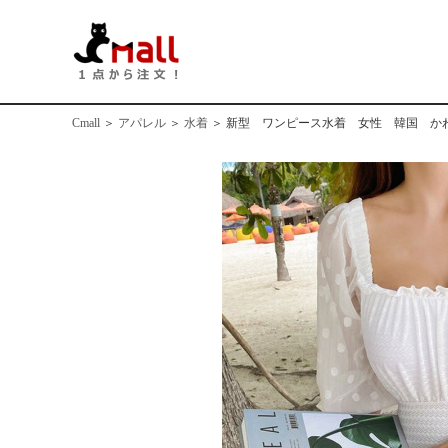
Cmall
＞
アパレル
＞
水着
＞
新型 ワンピース水着 女性 韓国 か