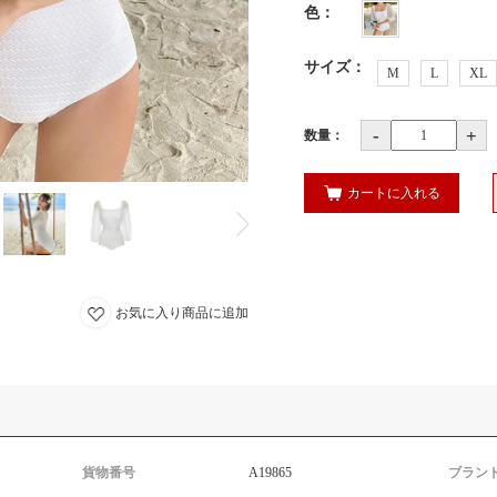
色
：
サイズ
：
M
L
XL
-
+
数量：
カートに入れる
お気に入り商品に追加
貨物番号
A19865
ブラン