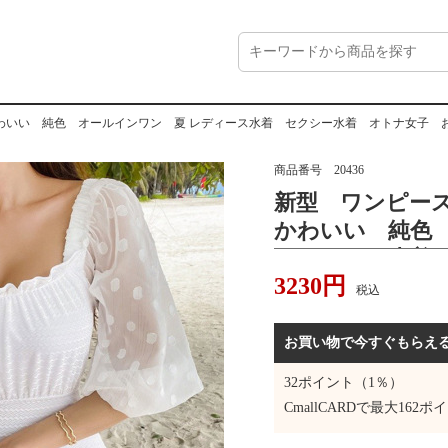
わいい 純色 オールインワン 夏 レディース水着 セクシー水着 オトナ女子 
商品番号
20436
新型 ワンピー
かわいい 純色
レディース水着
3230
円
ナ女子 おしゃ
税込
お買い物で今すぐもらえ
32
ポイント（1％）
CmallCARDで最大
162
ポイ