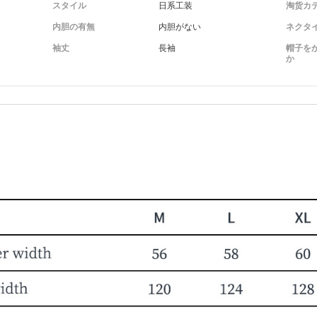
スタイル
日系工装
淘货カ
内胆の有無
内胆がない
ネクタ
袖丈
長袖
帽子を
か