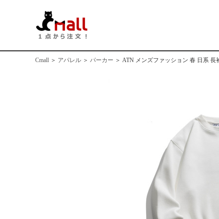
Cmall
＞
アパレル
＞
パーカー
＞
ATN メンズファッション 春 日系