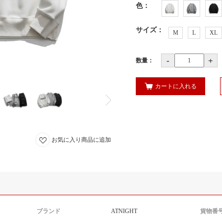
色
：
サイズ
：
M
L
XL
-
+
数量：
カートに入れる
お気に入り商品に追加
ブランド
ATNIGHT
貨物番