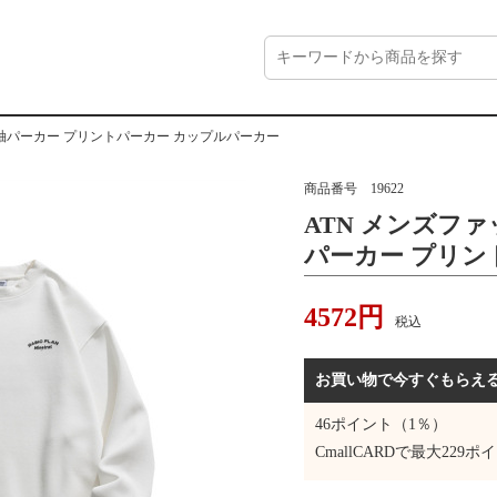
 長袖パーカー プリントパーカー カップルパーカー
商品番号
19622
ATN メンズファ
パーカー プリン
ーカー
4572
円
税込
お買い物で今すぐもらえ
46
ポイント（1％）
CmallCARDで最大
229
ポイ