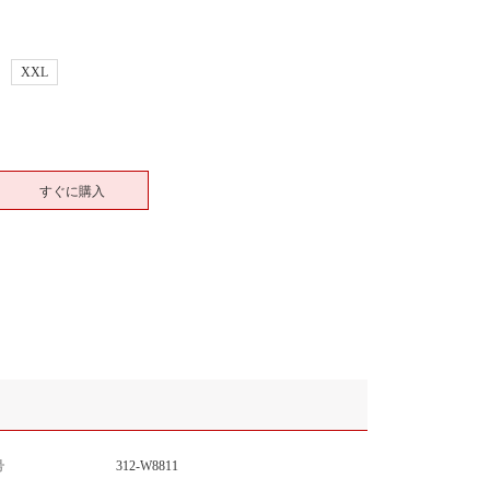
XXL
すぐに購入
号
312-W8811