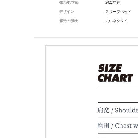
発売年/季節
2022年春
デザイン
スリーブヘッド
襟元の形状
丸いネクタイ