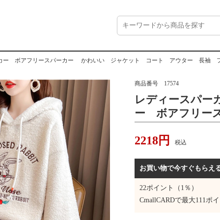
カー ボアフリースパーカー かわいい ジャケット コート アウター 長袖 
商品番号
17574
レディースパー
ー ボアフリー
い ジャケット
2218
円
長袖 フリース
税込
ふわふわ もこ
お買い物で今すぐもらえ
22
ポイント（1％）
CmallCARDで最大
111
ポイ