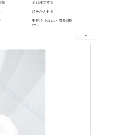
種類
全部注文する
ル
頭をかぶせる
さ
中長項（65 cm＜衣長≦80
cm）