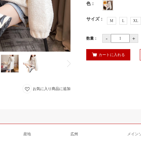
色
：
サイズ
：
M
L
XL
-
+
数量：
カートに入れる
お気に入り商品に追加
産地
広州
メイン