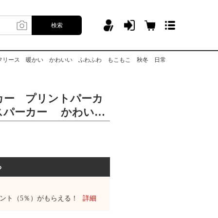
検索
フリース 暖かい かわいい ふわふわ もこもこ 秋冬 日常
カー プリントパーカ
スパーカー かわい
 コート アウター
 暖かい かわいい
もこ 秋冬 日常
る
ント（5％）がもらえる！
詳細