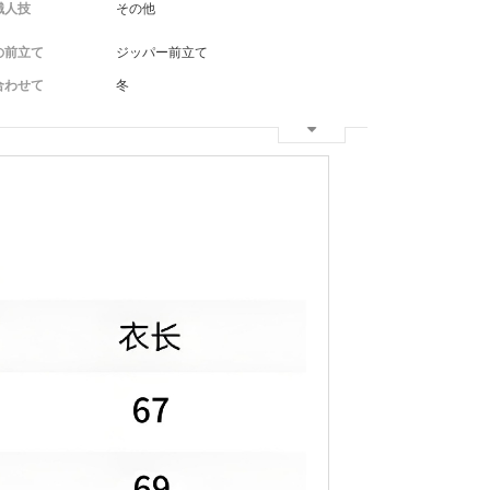
職人技
その他
の前立て
ジッパー前立て
合わせて
冬