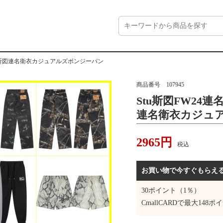
項斯図連名衛衣カジュアルズボンジーパン
商品番号
107945
Stu斯図FW24
連名衛衣カジュ
2965
円
税込
お買い物で今すぐもらえ
30
ポイント（1％）
CmallCARDで最大
148
ポイ