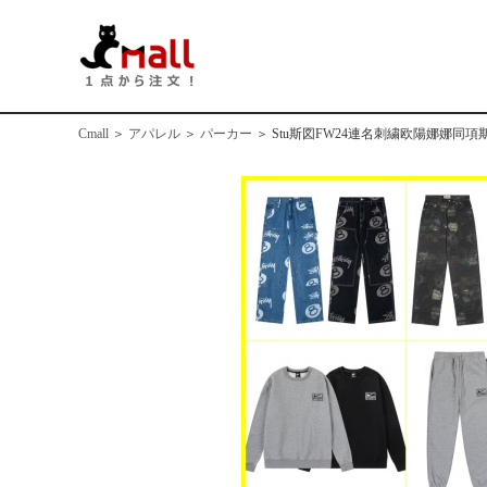
Cmall
＞
アパレル
＞
パーカー
＞
Stu斯図FW24連名刺繍欧陽娜娜同