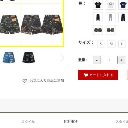
色
：
サイズ
：
S
M
L
-
+
数量：
カートに入れる
お気に入り商品に追加
スタイル
HIP HOP
スタイ