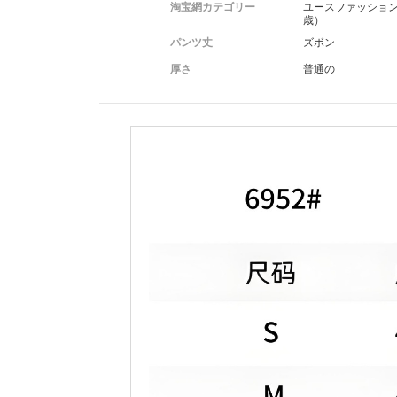
淘宝網カテゴリー
ユースファッション（
歳）
パンツ丈
ズボン
厚さ
普通の