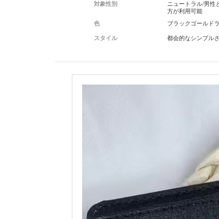
対象性別
ニュートラル/男性
方が利用可能
色
ブラックゴールド
スタイル
都会的なシンプル