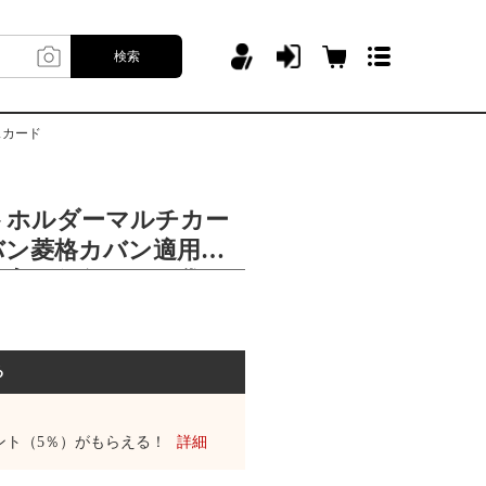
検索
スカード
トホルダーマルチカー
バン菱格カバン適用カ
銭入れ銀行カード袋バ
る
ント（5％）がもらえる！
詳細