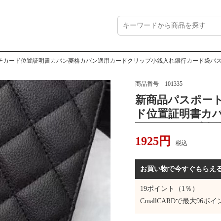
チカード位置証明書カバン菱格カバン適用カードクリップ小銭入れ銀行カード袋バ
商品番号
101335
新商品パスポー
ド位置証明書カ
ードクリップ小
1925
円
スカード
税込
お買い物で今すぐもらえ
19
ポイント（1％）
CmallCARDで最大
96
ポイ