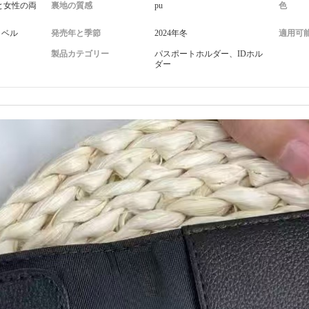
と女性の両
裏地の質感
pu
色
ラベル
発売年と季節
2024年冬
適用可
さ
製品カテゴリー
パスポートホルダー、IDホル
ダー