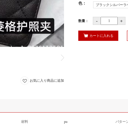
色
：
ブラックシルバーラ
-
+
数量：
カートに入れる
お気に入り商品に追加
材料
pu
パター