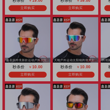
秒杀价
19.00
秒杀价
59.00
￥
￥
立即购买
立即购买
鑫圣源跨境新款运动户外太阳镜时尚防紫外线骑行眼镜防晒墨镜批发
大框户外运动太阳镜跨境男女防风时尚炫彩墨镜山地自行车骑行眼镜
秒杀价
10.00
秒杀价
10.00
￥
￥
立即购买
立即购买