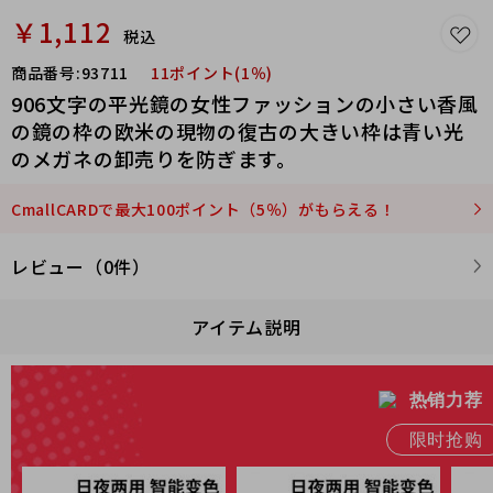
￥1,112
税込
商品番号:
93711
11ポイント(1％)
906文字の平光鏡の女性ファッションの小さい香風
の鏡の枠の欧米の現物の復古の大きい枠は青い光
のメガネの卸売りを防ぎます。
CmallCARDで最大100ポイント（5％）がもらえる！
レビュー（0件）
アイテム説明
热销力荐
限时抢购