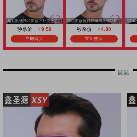
运动眼镜跨境新款户外变色墨镜批发男女时尚防风骑行太阳镜自行车
跨境新款骑行眼镜男女驾驶护目防紫外线墨镜欧美风运动太阳镜批发
秒杀价
9.50
秒杀价
4.80
￥
￥
立即购买
立即购买