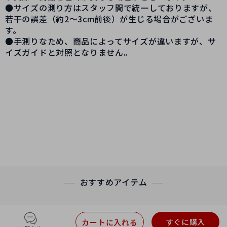
●サイズの測り方はスタッフ間で統一しておりますが、
若干の誤差（約2～3cm前後）が生じる場合がございま
す。
●手測りなため、商品によってサイズが違いますが、サ
イズガイドと対照となりません。
新製品 韓国風
恐竜
野菜のヘアピン
女
コンビネ
ーションしやすい シンプル
トップ
クリップ サイド
クリップ 大きい
サイズのbbクリップ
·
チェーン材質：その他
·
色：恐竜
ダイコン
色
オレンジ
アヒルの
グレー
アヒルのピンク
イチゴの
ピンク イチゴの
オレンジ
おすすめアイテム
すぐに購入
カートに入れる