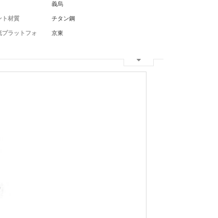
義烏
ント材質
チタン鋼
流プラットフォ
京東