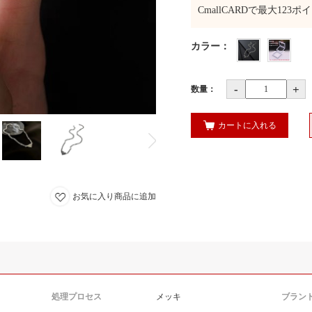
CmallCARDで最大
123
ポイ
カラー
：
-
+
数量：
カートに入れる
お気に入り商品に追加
処理プロセス
メッキ
ブラン