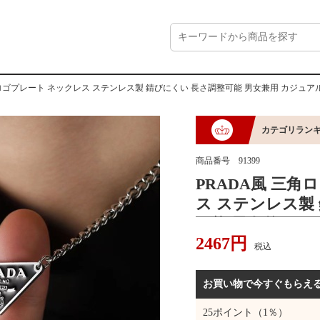
角ロゴプレート ネックレス ステンレス製 錆びにくい 長さ調整可能 男女兼用 カジュア
カテゴリラン
商品番号
91399
PRADA風 三角
ス ステンレス製
可能 男女兼用 
2467
円
系 普段使い プ
税込
お買い物で今すぐもらえ
25
ポイント（1％）