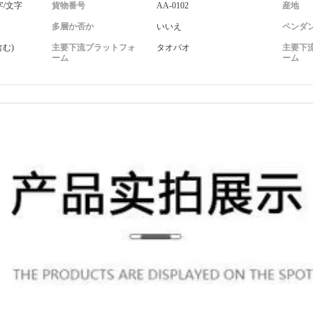
字/文字
貨物番号
AA-0102
産地
多層か否か
いいえ
ペンダ
(含む)
主要下流プラットフォ
タオバオ
主要下
ーム
ーム