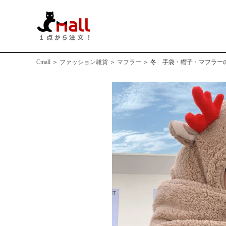
Cmall
＞
ファッション雑貨
＞
マフラー
＞
冬 手袋・帽子・マフラー