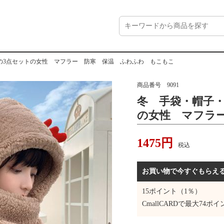
の3点セットの女性 マフラー 防寒 保温 ふわふわ もこもこ
商品番号
9091
冬 手袋・帽子
の女性 マフラ
ふわ もこもこ
1475
円
税込
お買い物で今すぐもらえ
15
ポイント（1％）
CmallCARDで最大
74
ポイ