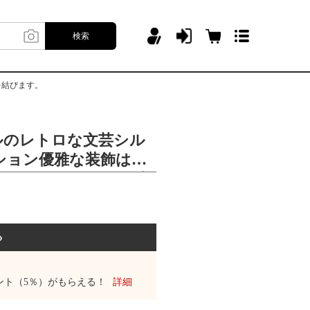
検索
を結びます。
ルのレトロな文芸シル
ション優雅な装飾はリ
カーフのマフラーを結
る
ント（5％）がもらえる！
詳細