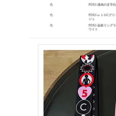
色
PDXJ-漫画の文字白
色
PDXJ-レトロCグ
ジュ
色
PDXJ-金銀リング
ワイト