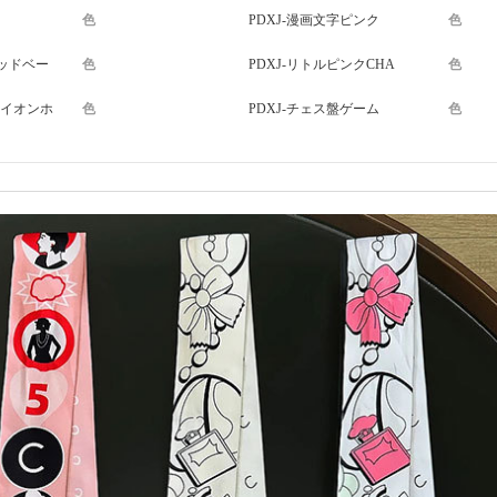
色
PDXJ-漫画文字ピンク
色
リッドベー
色
PDXJ-リトルピンクCHA
色
ライオンホ
色
PDXJ-チェス盤ゲーム
色