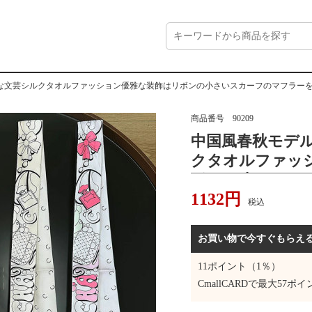
な文芸シルクタオルファッション優雅な装飾はリボンの小さいスカーフのマフラー
商品番号
90209
中国風春秋モデ
クタオルファッ
ボンの小さいス
1132
円
びます。
税込
お買い物で今すぐもらえ
11
ポイント（1％）
CmallCARDで最大
57
ポイ