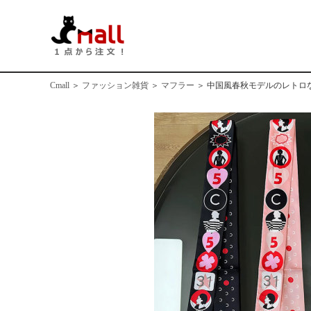
Cmall
＞
ファッション雑貨
＞
マフラー
＞
中国風春秋モデルのレトロ