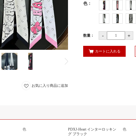
色
：
-
+
数量：
カートに入れる
お気に入り商品に追加
色
PDXJ-Heart インターロッキン
色
グ ブラック