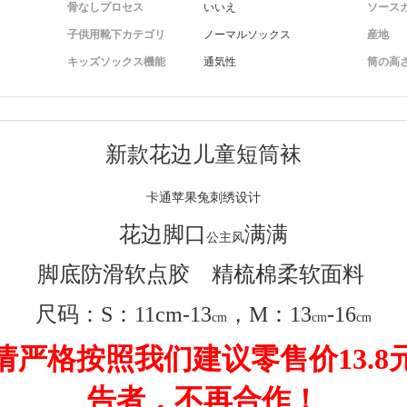
骨なしプロセス
いいえ
ソース
子供用靴下カテゴリ
ノーマルソックス
産地
キッズソックス機能
通気性
筒の高
新款花边儿童短筒袜
卡通苹果兔刺绣设计
花边脚口
满满
公主风
脚底防滑软点胶
精梳棉柔软面料
尺码：S：11cm-13
，M：13
-16
cm
cm
cm
请严格按照我们建议零售价13.8
告者，不再合作！