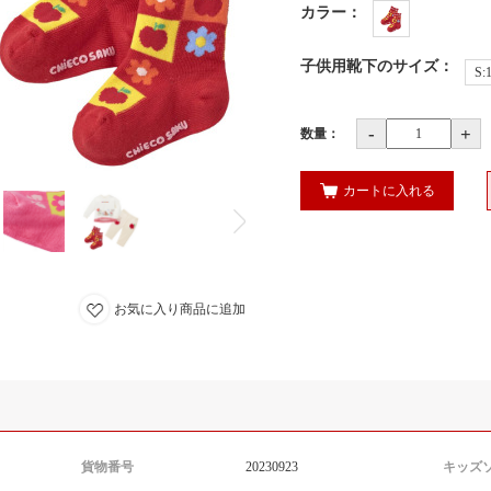
カラー
：
子供用靴下のサイズ
：
S:
-
+
数量：
カートに入れる
お気に入り商品に追加
貨物番号
20230923
キッズ