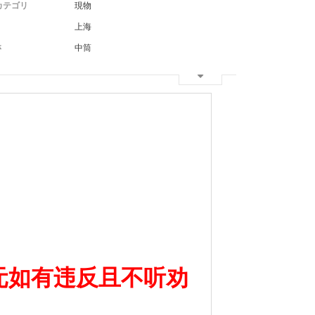
カテゴリ
現物
上海
さ
中筒
元如有违反且不听劝