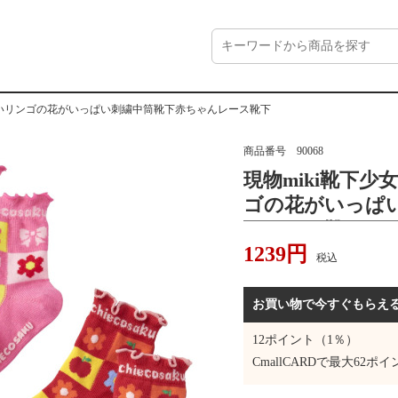
わいいリンゴの花がいっぱい刺繍中筒靴下赤ちゃんレース靴下
商品番号
90068
現物miki靴下少
ゴの花がいっぱ
んレース靴下
1239
円
税込
お買い物で今すぐもらえ
12
ポイント（1％）
CmallCARDで最大
62
ポイ