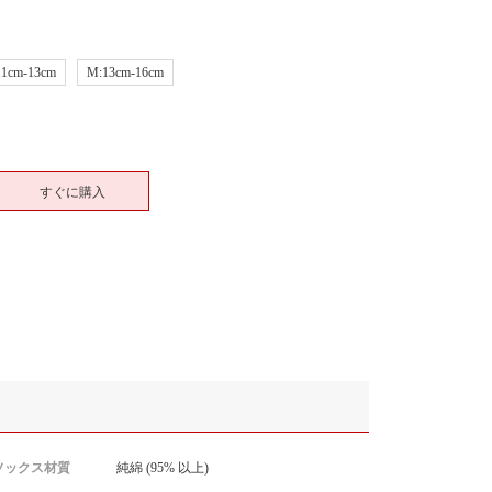
11cm-13cm
M:13cm-16cm
すぐに購入
ソックス材質
純綿 (95% 以上)