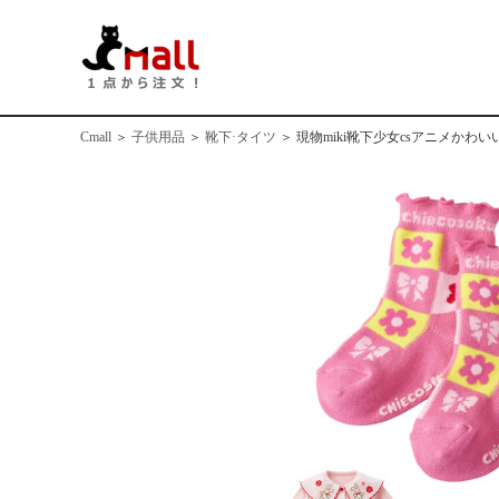
Cmall
＞
子供用品
＞
靴下·タイツ
＞
現物miki靴下少女csアニメか