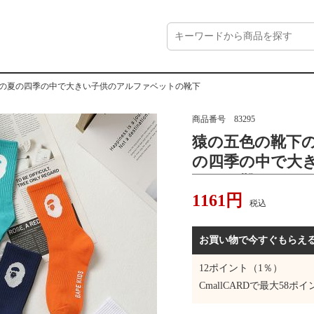
の春の夏の四季の中で大きい子供のアルファベットの靴下
商品番号
83295
猿の五色の靴下の
の四季の中で大
ットの靴下
1161
円
税込
お買い物で今すぐもらえ
12
ポイント（1％）
CmallCARDで最大
58
ポイ