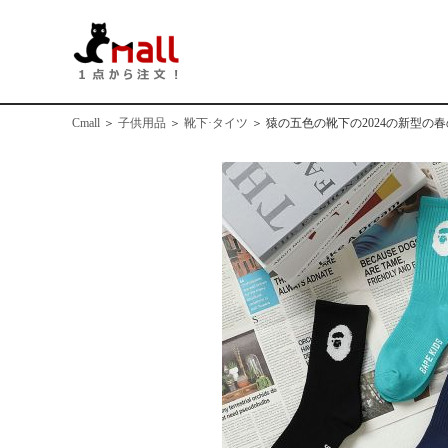
Cmall
＞
子供用品
＞
靴下·タイツ
＞
猿の五色の靴下の2024の新型