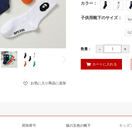
カラー
：
子供用靴下のサイズ
：
S(
L
-
+
数量：
カートに入れる
お気に入り商品に追加
貨物番号
猿の五色の靴下
キッズ