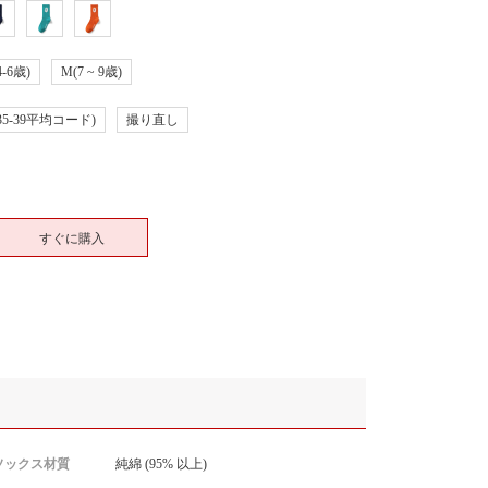
4-6歳)
M(7 ~ 9歳)
(35-39平均コード)
撮り直し
すぐに購入
ソックス材質
純綿 (95% 以上)