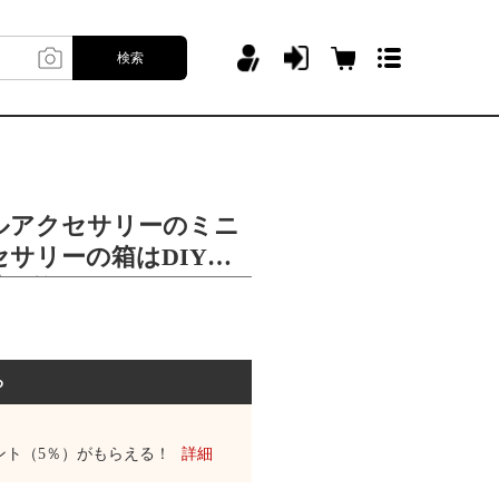
検索
。
ルアクセサリーのミニ
サリーの箱はDIY白k
爪を飾ることができま
る
ント（5％）がもらえる！
詳細