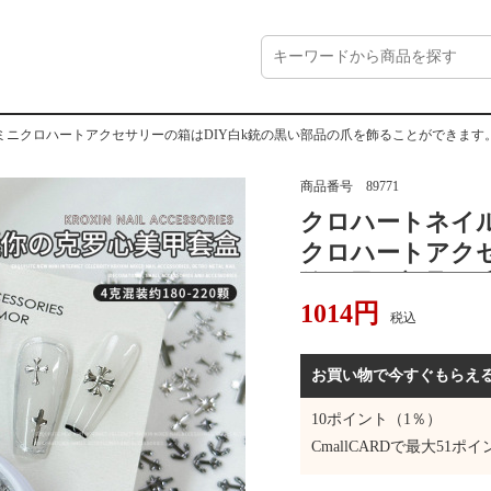
ミニクロハートアクセサリーの箱はDIY白k銃の黒い部品の爪を飾ることができます
商品番号
89771
クロハートネイ
クロハートアクセ
銃の黒い部品の
1014
円
す。
税込
お買い物で今すぐもらえ
10
ポイント（1％）
CmallCARDで最大
51
ポイ