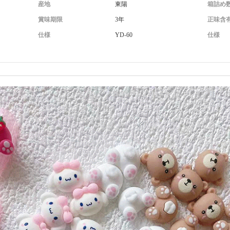
産地
東陽
箱詰め
賞味期限
3年
正味含
仕様
YD-60
仕様