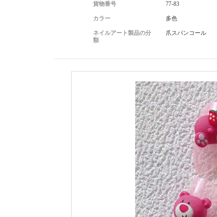
貨物番号
77-83
カラー
多色
ネイルアート製品の分
爪スパンコール
類