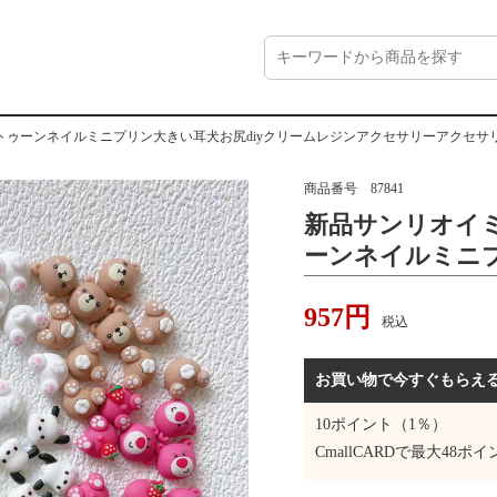
ゥーンネイルミニプリン大きい耳犬お尻diyクリームレジンアクセサリーアクセサ
商品番号
87841
新品サンリオイ
ーンネイルミニ
diyクリームレ
957
円
サリー
税込
お買い物で今すぐもらえ
10
ポイント（1％）
CmallCARDで最大
48
ポイ