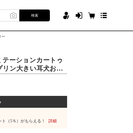
検索
リー
ミテーションカートゥ
プリン大きい耳犬お尻
ジンアクセサリーアクセ
る
ント（5％）がもらえる！
詳細