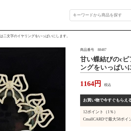
スは二文字のイヤリングをいっぱいにします。
商品番号
88487
甘い蝶結びのc
ングをいっぱい
1164
円
税込
お買い物で今すぐもらえ
12
ポイント（1％）
CmallCARDで最大
58
ポイ