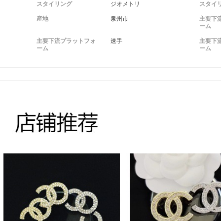
スタイリング
ジオメトリ
スタイ
産地
泉州市
主要下
ーム
主要下流プラットフォ
速手
主要下
ーム
ーム