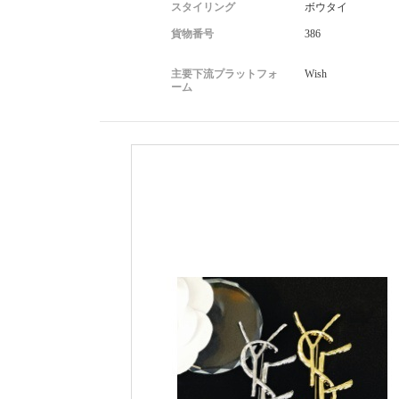
スタイリング
ボウタイ
貨物番号
386
主要下流プラットフォ
Wish
ーム