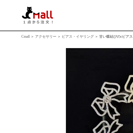
Cmall
＞
アクセサリー
＞
ピアス・イヤリング
＞
甘い蝶結びのcピア