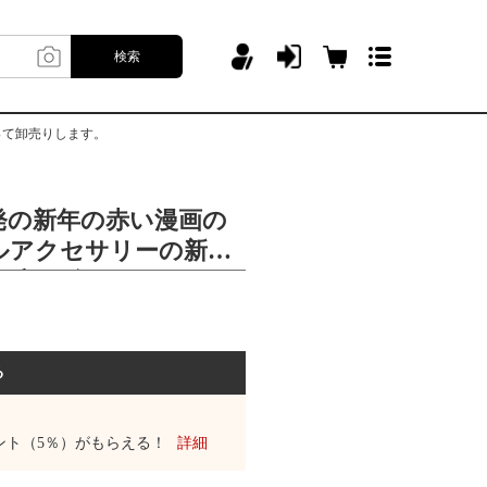
検索
って卸売りします。
発の新年の赤い漫画の
ルアクセサリーの新型
の爪はダイヤモンドを
ます。
る
ント（5％）がもらえる！
詳細