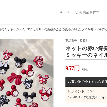
画のミッキーのネイルアクセサリーの新型の合金の蝶結びの爪はダイヤモンドを飾
商品番号
83139
ネットの赤い爆
ミッキーのネイ
の合金の蝶結び
957
円
飾って卸売りし
税込
お買い物で今すぐもらえ
10
ポイント（1％）
CmallCARDで最大
48
ポイ