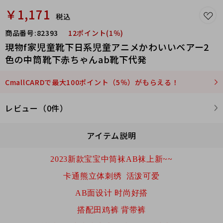
￥1,171
税込
商品番号:
82393
12ポイント(1％)
現物f家児童靴下日系児童アニメかわいいベアー2
色の中筒靴下赤ちゃんab靴下代発
CmallCARDで最大100ポイント（5％）がもらえる！
レビュー（0件）
アイテム説明
2023新款宝宝中筒袜AB袜上新~~
卡通熊立体刺绣
活泼可爱
AB面设计 时尚好搭
搭配田鸡裤 背带裤