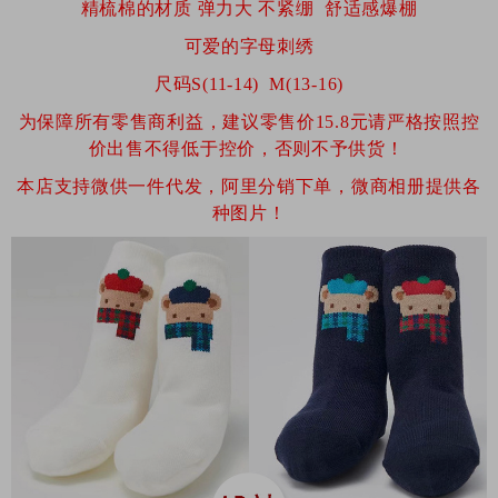
精梳棉的材质 弹力大 不紧绷 舒适感爆棚
可爱的字母刺绣
尺码S(11-14) M(13-16)
为保障所有零售商利益，建议零售价15.8元请严格按照控
价出售不得低于控价，否则不予供货！
本店支持微供一件代发，阿里分销下单，微商相册提供各
种图片！