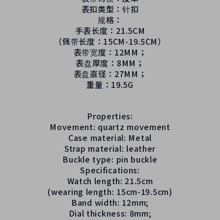
表扣类型：针扣
规格：
手表长度：21.5CM
（佩带长度：15CM-19.5CM）
表带宽度：12MM；
表盘厚度：8MM；
表盘直径：27MM；
重量：19.5G
Properties:
Movement: quartz movement
Case material: Metal
Strap material: leather
Buckle type: pin buckle
Specifications:
Watch length: 21.5cm
(wearing length: 15cm-19.5cm)
Band width: 12mm;
Dial thickness: 8mm;