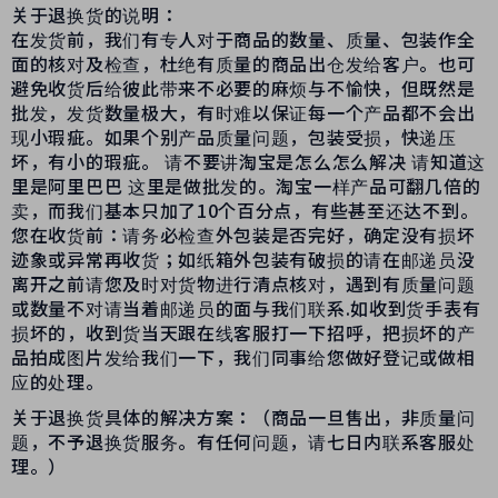
关于退换货的说明：
在发货前，我们有专人对于商品的数量、质量、包装作全
面的核对及检查，杜绝有质量的商品出仓发给客户。也可
避免收货后给彼此带来不必要的麻烦与不愉快，但既然是
批发，发货数量极大，有时难以保证每一个产品都不会出
现小瑕疵。如果个别产品质量问题，包装受损，快递压
坏，有小的瑕疵。 请不要讲淘宝是怎么怎么解决 请知道这
里是阿里巴巴 这里是做批发的。淘宝一样产品可翻几倍的
卖，而我们基本只加了10个百分点，有些甚至还达不到。
您在收货前：请务必检查外包装是否完好，确定没有损坏
迹象或异常再收货；如纸箱外包装有破损的请在邮递员没
离开之前请您及时对货物进行清点核对，遇到有质量问题
或数量不对请当着邮递员的面与我们联系.如收到货手表有
损坏的，收到货当天跟在线客服打一下招呼，把损坏的产
品拍成图片发给我们一下，我们同事给您做好登记或做相
应的处理。
关于退换货具体的解决方案：（商品一旦售出，非质量问
题，不予退换货服务。有任何问题，请七日内联系客服处
理。）