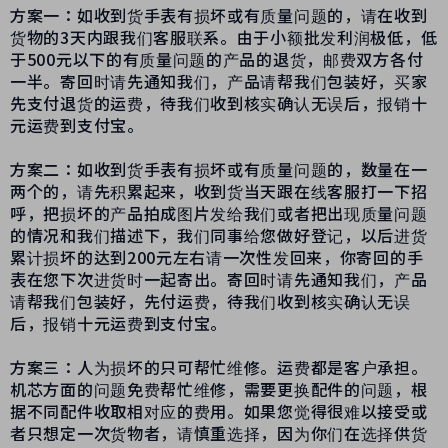
方案一：如收到货手表有损坏或有质量问题的，请在收到
货物的3天内跟我们客服联系。由于小额批发利润极低，低
于500元以下的有质量问题的产品的退货，邮费双方各付
一半。寄回时请先通知我们，产品请帮我们包装好，买家
先支付退货的运费，待我们收到核实确认无误后，报销十
元运费到支付宝。
方案二：如收到货手表有损坏或有质量问题的，数量在一
两个的，请先积累起来，收到货当天跟在线客服打一下招
呼，把损坏的产品拍成图片发给我们或者把出现质量问题
的情况和我们描述下，我们同事给您做好登记，以后进货
累计损坏的达到200元左右请一次性发回来，你寄回的手
表在您下次进货时一起寄出。寄回时请先通知我们，产品
请帮我们包装好，先付运费，待我们收到核实确认无误
后，报销十元运费到支付宝。
方案三：人为损坏的只可帮忙维修。运费都是客户承担。
机芯方面的问题免费帮忙维修，需要更换配件的问题，根
据不同配件收取相对应的费用。如果您觉得很难以接受或
者只想定一次货物者，请慎重选择，因为你们在选择供货