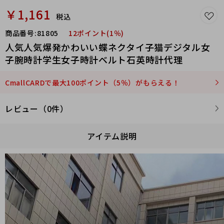
￥1,161
税込
商品番号:
81805
12ポイント(1％)
人気人気爆発かわいい蝶ネクタイ子猫デジタル女
子腕時計学生女子時計ベルト石英時計代理
CmallCARDで最大100ポイント（5％）がもらえる！
レビュー（0件）
アイテム説明