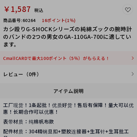
￥1,587
税込
商品番号:
60264
16ポイント(1％)
カシ殴りG-SHOCKシリーズの純綿ズックの腕時計
のバンドの2つの男女のGA-110GA-700に適してい
ます。
CmallCARDで最大100ポイント（5％）がもらえる！
レビュー（0件）
アイテム説明
工厂现货！1条起批！优质好货！售后有保障！量大可以优
惠！长期合作可以优惠！
表带材质：纯棉帆布款
配件材质：304精钢旦扣+塑胶连接器+生耳针+生耳批工