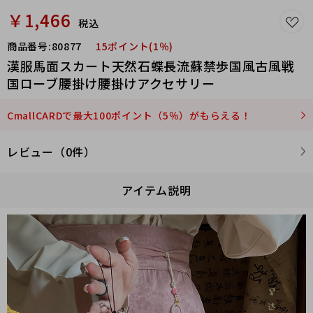
￥1,466
税込
商品番号:
80877
15ポイント(1％)
漢服馬面スカート天然石蝶長流蘇禁歩国風古風戦
国ローブ腰掛け腰掛けアクセサリー
CmallCARDで最大100ポイント（5％）がもらえる！
レビュー（0件）
アイテム説明