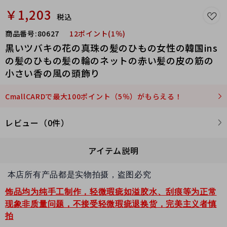
￥1,203
税込
商品番号:
80627
12ポイント(1％)
黒いツバキの花の真珠の髪のひもの女性の韓国ins
の髪のひもの髪の輪のネットの赤い髪の皮の筋の
小さい香の風の頭飾り
CmallCARDで最大100ポイント（5％）がもらえる！
レビュー（0件）
アイテム説明
本店所有产品都是实物拍摄，盗图必究
饰品均为纯手工制作，轻微瑕疵如溢胶水、刮痕等为正常
现象非质量问题，不接受轻微瑕疵退换货，完美主义者慎
拍