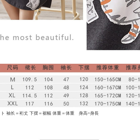
ト 袖长＝裄丈 下摆＝裾幅 体重＝体重 身高=身長