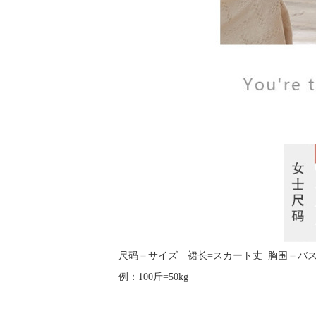
尺码＝サイズ 裙长=スカート丈 胸围＝バス
例：100斤=50kg