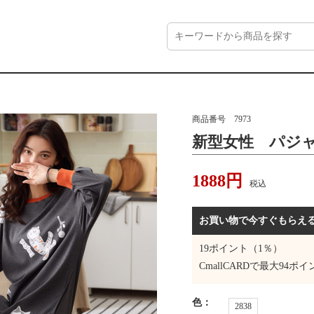
商品番号
7973
新型女性 パジ
1888
円
税込
お買い物で今すぐもらえ
19
ポイント（1％）
CmallCARDで最大
94
ポイ
色
：
2838