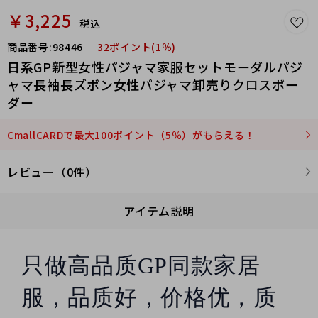
量对标专柜品质，
支持一
￥3,225
件代发！
税込
开票需要另加税点~
商品番号:
98446
32ポイント(1％)
日系GP新型女性パジャマ家服セットモーダルパジ
ャマ長袖長ズボン女性パジャマ卸売りクロスボー
ダー
CmallCARDで最大100ポイント（5％）がもらえる！
レビュー（0件）
アイテム説明