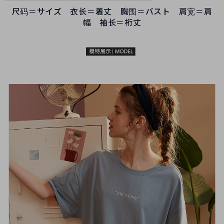
尺码＝サイズ 衣长＝着丈 胸围＝バスト 肩宽＝肩
幅 袖长＝裄丈