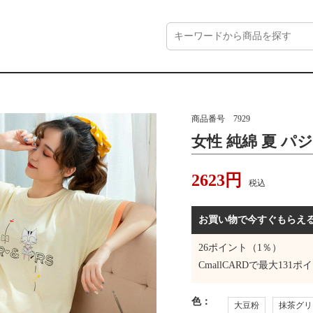
商品番号
7929
女性 純綿 夏 パ
2623
円
税込
お買い物で今すぐもらえ
26
ポイント（1％）
CmallCARDで最大
131
ポイ
色
：
大豆粉
抹茶グリ