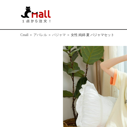
Cmall
＞
アパレル
＞
パジャマ
＞
女性 純綿 夏 パジャマセット