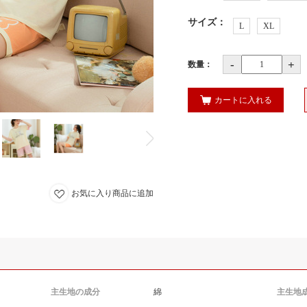
サイズ
：
L
XL
-
+
数量：
カートに入れる
お気に入り商品に追加
主生地の成分
綿
主生地