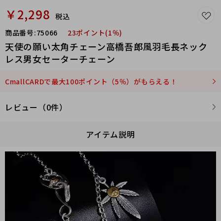
￥2,298
税込
商品番号:
75066
23ポイント(1％)
天使の願い太角チェーン高橋吾郎風羽毛長ネック
レス男女セーターチェーン
CmallCARDで最大100ポイント（5％）がもらえる！
レビュー（0件）
アイテム説明