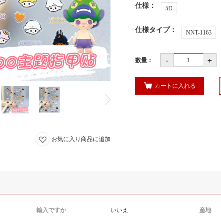
仕様
：
5D
仕様タイプ
：
NNT-1163
-
+
数量：
カートに入れる
お気に入り商品に追加
輸入ですか
いいえ
産地