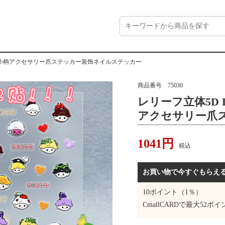
ーフ小柄アクセサリー爪ステッカー装饰ネイルステッカー
商品番号
75030
レリーフ立体5D 
アクセサリー爪
ステッカー
1041
円
税込
お買い物で今すぐもらえ
10
ポイント（1％）
CmallCARDで最大
52
ポイ