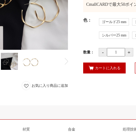
CmallCARDで最大
50
ポイ
色
：
ゴールド25 mm
シルバー25 mm
-
+
数量：
カートに入れる
お気に入り商品に追加
材質
合金
処理技