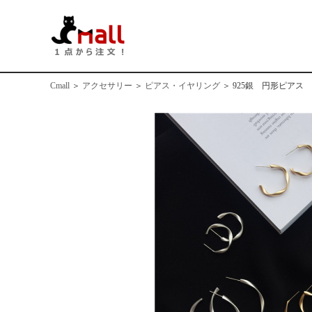
Cmall
＞
アクセサリー
＞
ピアス・イヤリング
＞
925銀 円形ピア