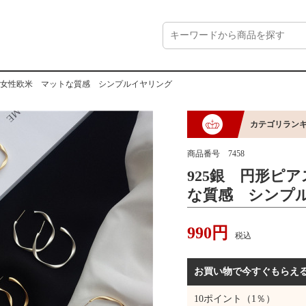
ス 女性欧米 マットな質感 シンプルイヤリング
カテゴリラン
商品番号
7458
925銀 円形ピ
な質感 シンプ
990
円
税込
お買い物で今すぐもらえ
10
ポイント（1％）