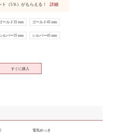
ント（5％）がもらえる！
詳細
ゴールド35 mm
ゴールド45 mm
シルバー35 mm
シルバー45 mm
すぐに購入
術
電気めっき