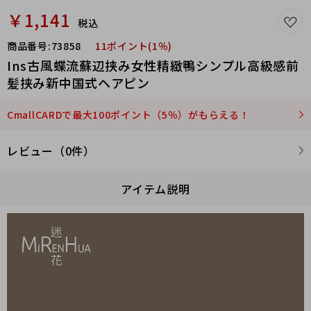
￥1,141
税込
商品番号:
73858
11ポイント(1％)
Ins古風蝶流蘇辺挟み女性精緻鴨シンプル高級感前
髪挟み新中国式ヘアピン
CmallCARDで最大100ポイント（5％）がもらえる！
レビュー（0件）
アイテム説明