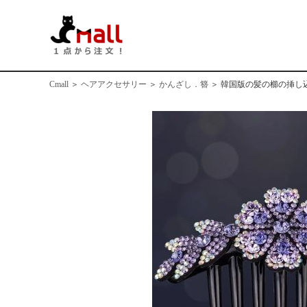
Cmall
＞
ヘアアクセサリー
＞
かんざし．簪
＞
韓国版の髪の櫛の挿し