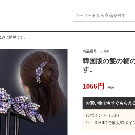
込みは簡単です。
商品番号
73841
韓国版の髪の櫛
す。
1066
円
税込
お買い物で今すぐもらえ
11
ポイント（1％）
CmallCARDで最大
53
ポイ