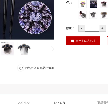
色
：
-
+
数量：
カートに入れる
お気に入り商品に追加
スタイル
レトロな
商品番