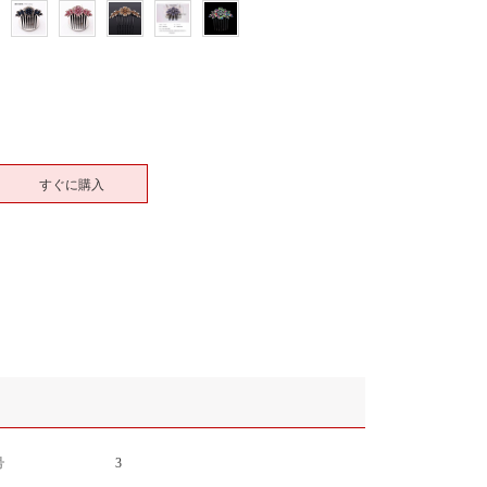
すぐに購入
号
3