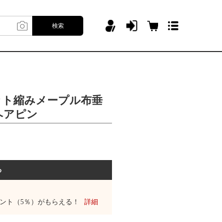
検索
ット縮みメープル布垂
ヘアピン
る
ント（5％）がもらえる！
詳細