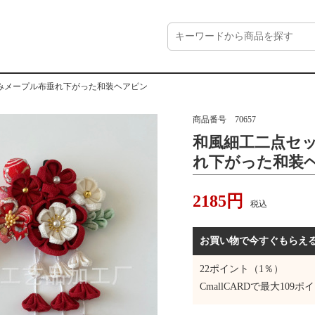
みメープル布垂れ下がった和装ヘアピン
商品番号
70657
和風細工二点セ
れ下がった和装
2185
円
税込
お買い物で今すぐもらえ
22
ポイント（1％）
CmallCARDで最大
109
ポイ