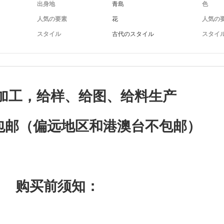
出身地
青島
色
人気の要素
花
人気の
スタイル
古代のスタイル
スタイ