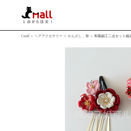
Cmall
＞
ヘアアクセサリー
＞
かんざし．簪
＞
和風細工二点セット縮