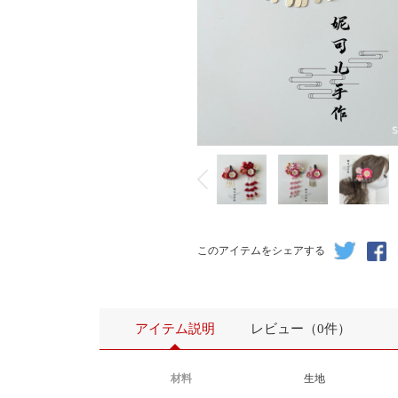
支持生产加工，给样、给图、给料生产
全店满200元包邮（偏远地区和港澳台不包邮）
购买前须知：
1.个别商品可能会出现库存不足情况，需要现做，购买前
联系小店进行确认
このアイテムをシェアする
2.工期因订单量而订，正常不会超过7天，急单客户可先
小店说明情况，便于安排出货
3.每进一批布料都有可能与先前的产生轻微色差，确实无
免，还望多多理解
アイテム説明
レビュー（0件）
4.纯手工制作无法保证每一个大小完全一模一样，布料需
序裁剪，无法抠图裁剪，不能保证每一个花色都与图片毫
材料
生地
出入