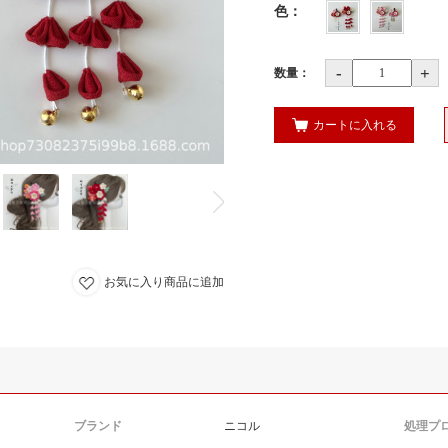
色
：
-
+
数量：
カートに入れる
可先
お気に入り商品に追加
联系
法避
按顺
无
ブランド
ニコル
処理プ