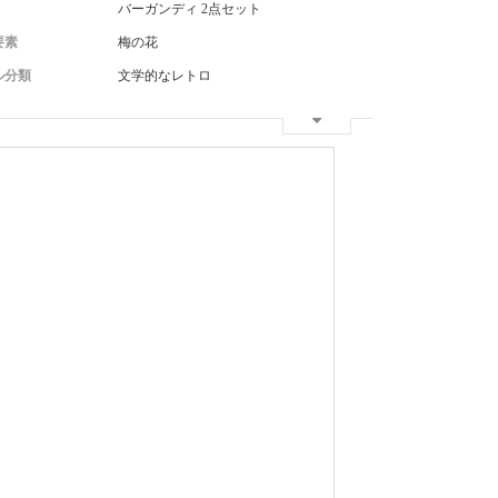
バーガンディ 2点セット
要素
梅の花
ル分類
文学的なレトロ