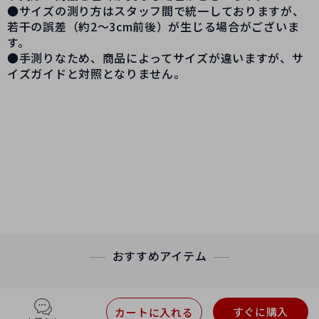
●サイズの測り方はスタッフ間で統一しておりますが、
若干の誤差（約2～3cm前後）が生じる場合がございま
す。
●手測りなため、商品によってサイズが違いますが、サ
イズガイドと対照となりません。
新製品 韓国風
恐竜
野菜のヘアピン
女
コンビネ
ーションしやすい シンプル
トップ
クリップ サイド
クリップ 大きい
サイズのbbクリップ
·
チェーン材質：その他
·
色：恐竜
ダイコン
色
オレンジ
アヒルの
グレー
アヒルのピンク
イチゴの
ピンク イチゴの
オレンジ
おすすめアイテム
すぐに購入
カートに入れる