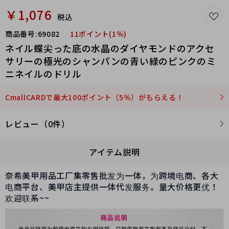
￥1,076
税込
商品番号:
69082
11ポイント(1％)
ネイル蝶尖った底の水晶のダイヤモンドのアクセ
サリーの極光のシャンパンの青い緑のピンクのミ
ニネイルのドリル
CmallCARDで最大100ポイント（5％）がもらえる！
レビュー（0件）
アイテム説明
奈希美甲用品工厂集零售批发为一体，为跨境电商、各大
电商平台、美甲店主提供一体代发服务。量大价格更优！
欢迎联系~~