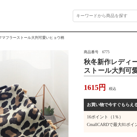
フマフラーストール大判可愛いヒョウ柄
商品番号
6775
秋冬新作レディ
ストール大判可
1615
円
税込
お買い物で今すぐもらえ
16
ポイント（1％）
CmallCARDで最大
81
ポイ