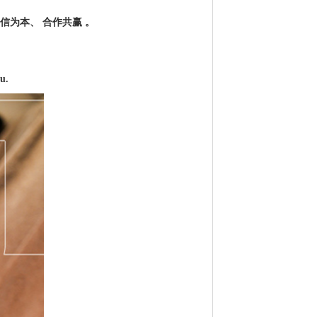
为本、 合作共赢 。
u.