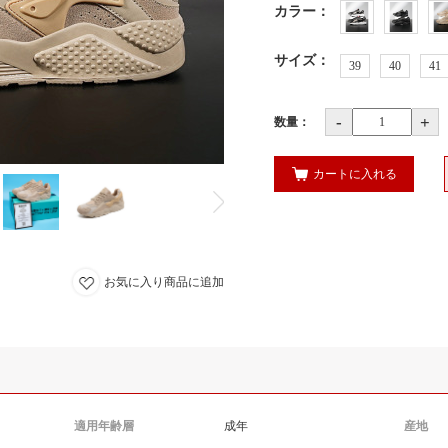
カラー
：
サイズ
：
39
40
41
-
+
数量：
カートに入れる
お気に入り商品に追加
適用年齢層
成年
産地