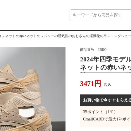
ションネットの赤いネットのレジャーの通気性のおじさんの運動靴のランニングシュ
商品番号
62809
2024年四季モ
ネットの赤いネ
性のおじさんの
3471
円
ューズの男
税込
お買い物で今すぐもらえ
35
ポイント（1％）
CmallCARDで最大
174
ポイ