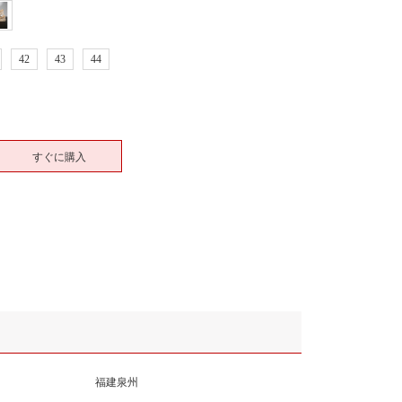
42
43
44
すぐに購入
福建泉州