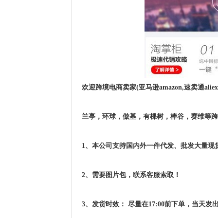
欢迎跨境电商卖家(亚马逊amazon,速卖通aliexpress,e
兰亭，环球，傲基，有棵树，棒谷，赛维等跨
1、本公司支持国内外一件代发、批发大量现
2、需要图片包，联系客服索取！
3、发货时效： 尽量在17:00前下单，当天发