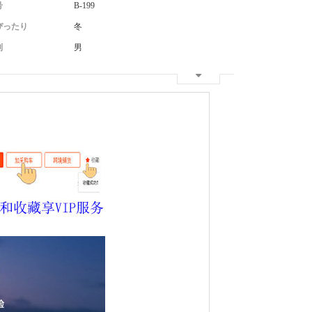
号
B-199
ぴったり
冬
別
男