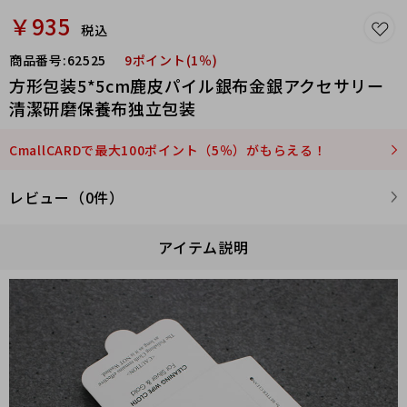
￥935
税込
商品番号:
62525
9ポイント(1％)
方形包装5*5cm鹿皮パイル銀布金銀アクセサリー
清潔研磨保養布独立包装
CmallCARDで最大100ポイント（5％）がもらえる！
レビュー（0件）
アイテム説明