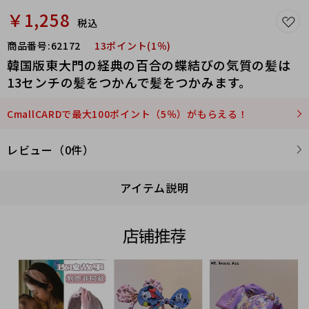
￥1,258
税込
商品番号:
62172
13ポイント(1％)
韓国版東大門の経典の百合の蝶結びの気質の髪は
13センチの髪をつかんで髪をつかみます。
CmallCARDで最大100ポイント（5％）がもらえる！
レビュー（0件）
アイテム説明
因为是批发体系 会出现少
量缺货情况 请需要什么拍
什么 不要选择不喜欢的凑
单 如果出现断货一般仓库
会直接发出  不做任何通知 
您收到快递以后可以联系
客服补发或者退款 能接受
以上情况在下单哈 感谢您