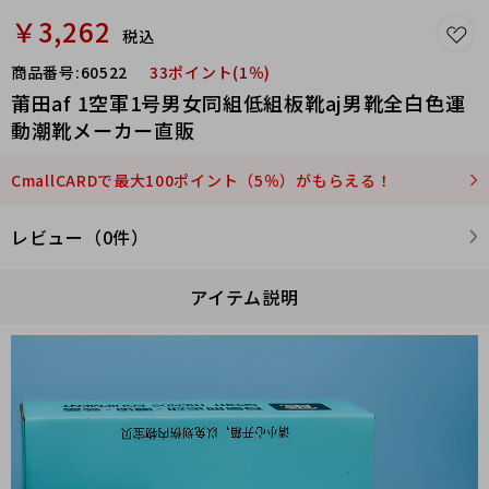
￥3,262
税込
商品番号:
60522
33ポイント(1％)
莆田af 1空軍1号男女同組低組板靴aj男靴全白色運
動潮靴メーカー直販
CmallCARDで最大100ポイント（5％）がもらえる！
レビュー（0件）
アイテム説明