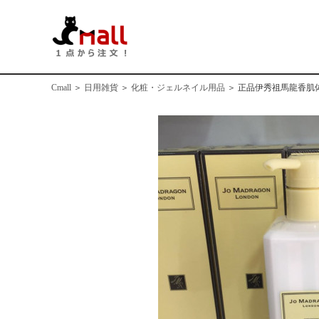
Cmall
＞
日用雑貨
＞
化粧・ジェルネイル用品
＞
正品伊秀祖馬龍香肌体