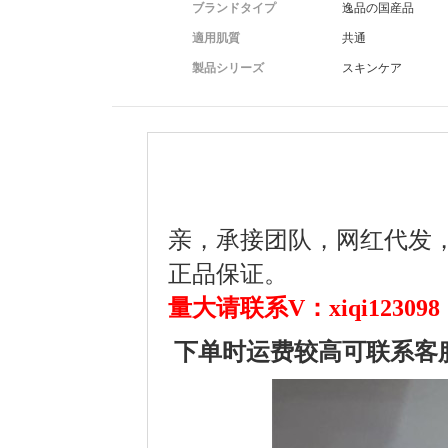
ブランドタイプ
逸品の国産品
適用肌質
共通
製品シリーズ
スキンケア
亲，承接团队，网红代发
正品保证。
量大请联系V：xiqi123098
下单时运费较高可联系客