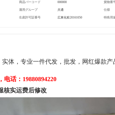
商品バーコード
000000
貨物番
適用グループ
共通
仕様
生産許可証番号
広東化粧20161050
特殊用
，实体，专业一件代发，批发，网红爆款产
，电话：19880894220
服核实运费后修改