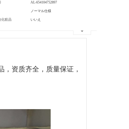
号
AL-654104752897
ノーマル仕様
途化粧品
いいえ
品，资质齐全，质量保证，