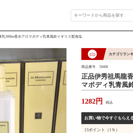
乳300lm香水アロマボディ乳青風鈴イギリス梨海塩
カテゴリラン
商品番号
59408
正品伊秀祖馬龍香
マボディ乳青風
1282
円
税込
お買い物で今すぐもらえ
13
ポイント（1％）