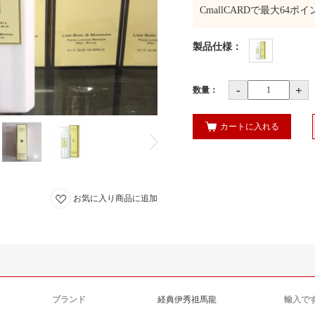
CmallCARDで最大
64
ポイ
製品仕様
：
-
+
数量：
カートに入れる
お気に入り商品に追加
ブランド
経典伊秀祖馬龍
輸入で