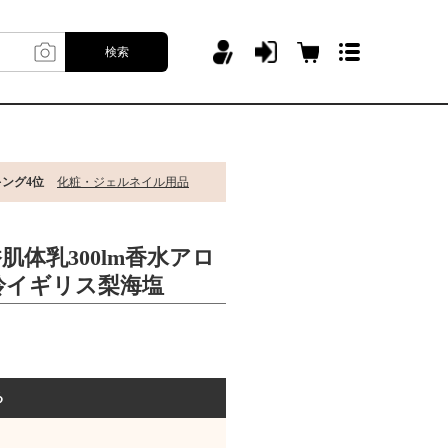
検索
キング4位
化粧・ジェルネイル用品
肌体乳300lm香水アロ
鈴イギリス梨海塩
る