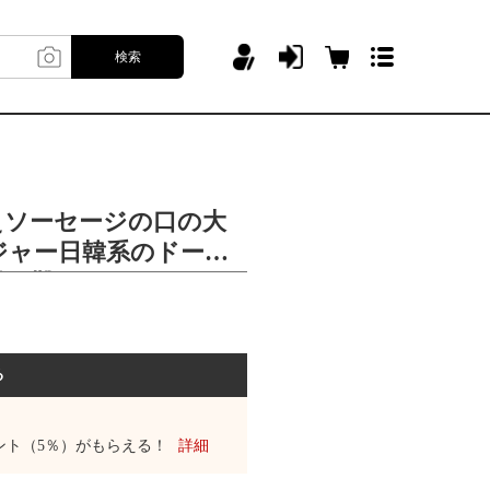
検索
萌えソーセージの口の大
ジャー日韓系のドーパ
の靴下2506
る
ント（5％）がもらえる！
詳細