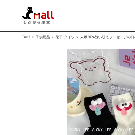
Cmall
＞
子供用品
＞
靴下·タイツ
＞
未希2024醜い萌えソーセージの