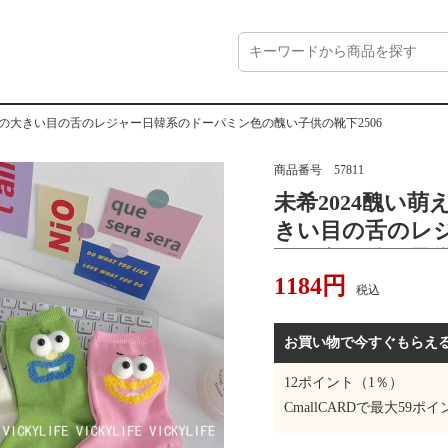
口の大きい目の舌のレジャー日韓系のドーパミン色の醜い子供の靴下2506
商品番号
57811
未希2024醜い
きい目の舌のレ
ミン色の醜い子供
1184
円
税込
お買い物で今すぐもらえ
12
ポイント（1％）
CmallCARDで最大
59
ポイ