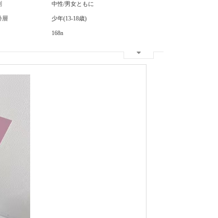
別
中性/男女ともに
齢層
少年(13-18歳)
168n