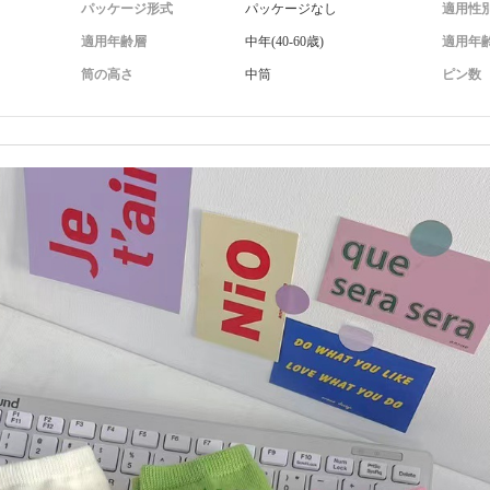
パッケージ形式
パッケージなし
適用性
適用年齢層
中年(40-60歳)
適用年
筒の高さ
中筒
ピン数