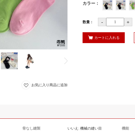
カラー
：
-
+
数量：
カートに入れる
お気に入り商品に追加
骨なし縫製
いいえ: 機械の縫い目
機能