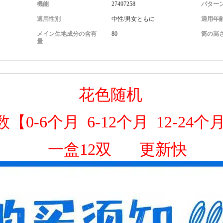
機能
27497258
パター
適用性別
中性/男女ともに
適用年
メイン生地成分の含有
80
筒の高
量
花色随机
【0-6个月 6-12个月 12-24个
一盒12双 更新快