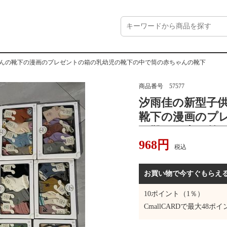
んの靴下の漫画のプレゼントの箱の乳幼児の靴下の中で筒の赤ちゃんの靴下
商品番号
57577
汐雨佳の新型子
靴下の漫画のプ
の靴下の中で筒
968
円
税込
お買い物で今すぐもらえ
10
ポイント（1％）
CmallCARDで最大
48
ポイ