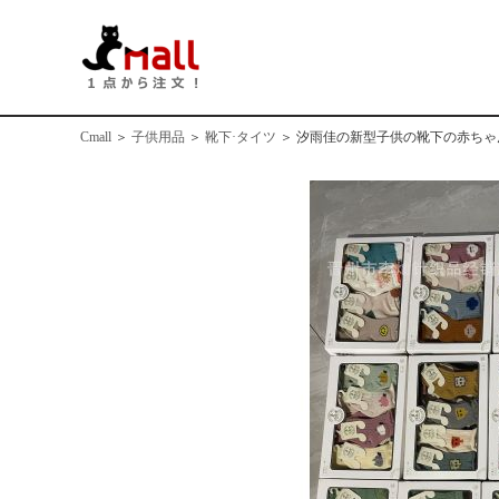
Cmall
＞
子供用品
＞
靴下·タイツ
＞
汐雨佳の新型子供の靴下の赤ちゃ