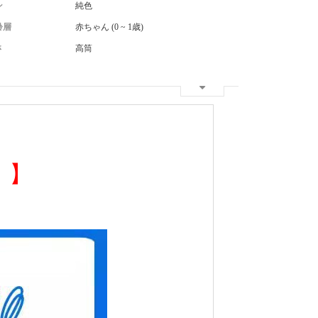
ン
純色
齢層
赤ちゃん (0 ~ 1歳)
さ
高筒
月 】