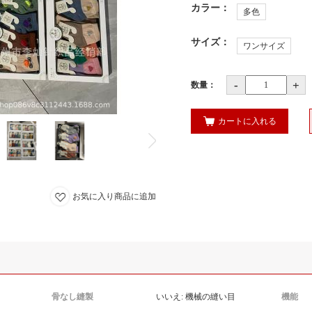
カラー
：
多色
サイズ
：
ワンサイズ
-
+
数量：
カートに入れる
お気に入り商品に追加
骨なし縫製
いいえ: 機械の縫い目
機能