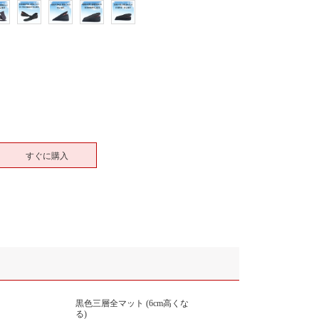
すぐに購入
黒色三層全マット (6cm高くな
る)