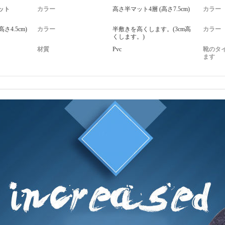
ット
カラー
高さ半マット4層 (高さ7.5cm)
カラー
さ4.5cm)
カラー
半敷きを高くします。(3cm高
カラー
くします。)
材質
Pvc
靴のタ
ます