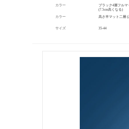
カラー
ブラック4層フルマ
(7.5cm高くなる)
カラー
高さ半マット二層 (高
サイズ
35-44