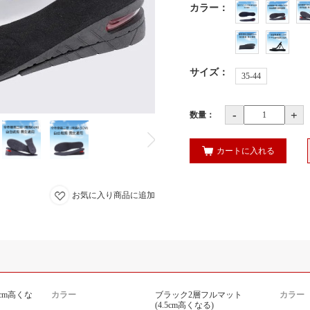
カラー
：
サイズ
：
35-44
-
+
数量：
カートに入れる
お気に入り商品に追加
cm高くな
カラー
ブラック2層フルマット
カラー
(4.5cm高くなる)