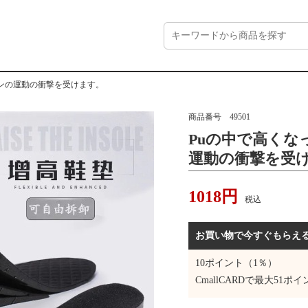
ンの運動の衝撃を受けます。
商品番号
49501
Puの中で高くな
運動の衝撃を受
1018
円
税込
お買い物で今すぐもらえ
10
ポイント（1％）
CmallCARDで最大
51
ポイ