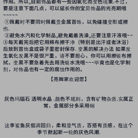
作用。所以,目前饰品都有一些因氧化而变色现象.不过，
要是注意下面几点，可以延长你的宝贝饰品的光亮期哦
~~~~~
①佩戴时不要同时佩戴贵金属首饰，以免碰撞变形或擦
伤.
②避免水汽和化学制品,避免戴着洗澡,还要注意汗液哦~~
③每天戴完后把它用棉布擦干净（特别是出汗或者沐浴）
后放到首饰盒或袋子里密封保存. 变黑的解决办法 如果发
生氧化发黑不是很严重，请不要担心，你可以用擦银布擦
拭。变黑不要急着先去用洗银水洗哦~~~毕竟也是化学制
剂，对饰品也有一定的腐蚀作用的。
【亮眸家欢迎您】
灰色玛瑙石 透明水晶 .颜色不规则，含有矿物杂质.实属正
常，金属部分多采用铜
这季鲨鱼灰低调回归，柔和显气质，百搭有质感，在这个
季节掀起新一轮的灰色风潮.