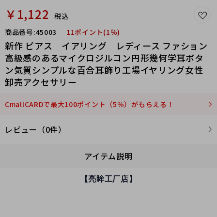
￥1,122
税込
商品番号:
45003
11ポイント(1％)
新作 ピアス イアリング レディース ファション
高級感のあるマイクロジルコン円形幾何学耳ボタ
ン気質シンプルな百合耳飾り工場イヤリング女性
卸売アクセサリー
CmallCARDで最大100ポイント（5％）がもらえる！
レビュー（0件）
アイテム説明
【亮眸工厂店】