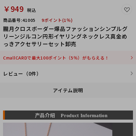
￥949
税込
商品番号:
41005
9ポイント(1％)
朧月クロスボーダー爆品ファッションシンプルグ
リーンジルコン円形イヤリングネックレス真金め
っきアクセサリーセット卸売
CmallCARDで最大100ポイント（5％）がもらえる！
レビュー（0件）
アイテム説明
产品介绍
Product Information