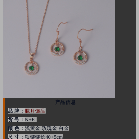
产品信息
品 牌：
胧月饰品
货 号：
N+E
颜 色：
浅黄金 玫瑰金 白金
尺 寸：
项链链长40+5cm