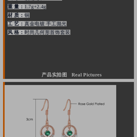
重 量：
1.7
g+2.4g
材 质：
铜
工 艺：
真金电镀 手工抛光
风 格：
时尚几何形首饰套装
产品实拍图
Real Pictures