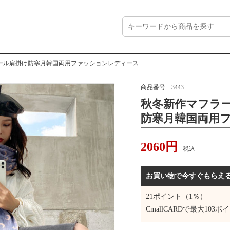
ール肩掛け防寒月韓国両用ファッションレディース
商品番号
3443
秋冬新作マフラ
防寒月韓国両用
ス
2060
円
税込
お買い物で今すぐもらえ
21
ポイント（1％）
CmallCARDで最大
103
ポイ