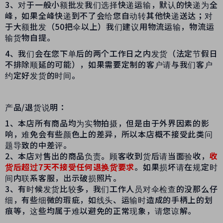
3、对于一般小额批发我们选择快递运输，默认的快递为全
峰，如果全峰快递到不了会给您自动转其他快递送达；对
于大额批发（50把伞以上）我们建议用物流运输，物流运
输货物自提。
4、我们会在您下单后的两个工作日之内发货（法定节假日
不排除顺延的可能），如果需要定制的客户请与我们客户
约定好发货的时间。
产品/退货说明：
1、本店所有商品均为实物拍摄，但是由于外界因素的影
响，难免会有些颜色上的差异，所以本店概不接受此类问
题导致的中差评。
2、本店对售出的商品负责。顾客收到货后请当面验收，
收
货后超过7天不接受任何退换货要求
。如果损坏请在规定时
间内联系客服，出示破损照片。
3、有时候发货比较多，我们工作人员对伞检查的没那么仔
细，有些细微的瑕疵，如线头、运输时造成的手柄上的划
痕等，这些均属于难以避免的正常现象，请您谅解。