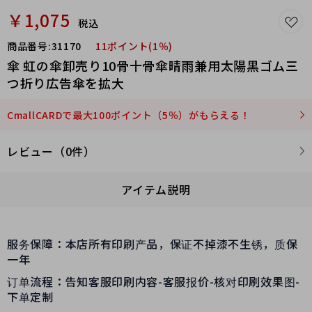
￥1,075
税込
商品番号:
31170
11ポイント(1％)
傘 虹の傘卸売り10骨十骨傘晴雨兼用太陽黒ゴム三
つ折り広告傘を拡大
CmallCARDで最大100ポイント（5％）がもらえる！
レビュー（0件）
アイテム説明
服务保障：本店所有印刷产品，保证不掉漆不生锈，质保
一年
订单流程：告知客服印刷内容-客服报价-核对印刷效果图-
下单定制