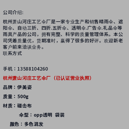
公司介绍:
杭州萧山河庄工艺伞厂是一家专业生产和销售晴雨伞、遮
阳伞、自动三折、四折.五折伞、透明伞.广告伞.礼品伞等
雨具产品的公司，拥有完整、科学的质量管理体系。本公
司凭着质量优，货期准时，赢得了很多的好评。欢迎新老
客户前来洽谈业务。
联系方式
手机：13588104260
杭州萧山河庄工艺伞厂（已认证营业执照）
品牌：伊美姿
质量：500g
材质：碰击布
伞型：opp透明 袋装
颜色：多色混发