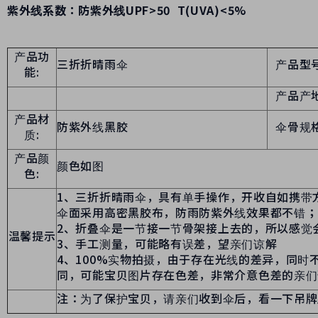
紫外线系数：防紫外线UPF>50 T(UVA)<5%
产品功
三折折晴雨伞
产品型
能
:
产品产
产品材
防紫外线黑胶
伞骨规
质
:
产品颜
颜色如图
色
:
1
、
三折折晴雨伞
，具有单手操作，开收自如携带
伞面采用高密黑胶布，防雨防紫外线效果都不错；
2
、折叠伞是一节接一节骨架接上去的，所以感觉
温馨提示
3
、手工测量，可能略有误差，望亲们谅解
4
、
100%
实物拍摄，由于存在光线的差异，同时
同，可能宝贝图片存在色差，非常介意色差的亲们
注：为了保护宝贝，请亲们收到伞后，看一下吊牌