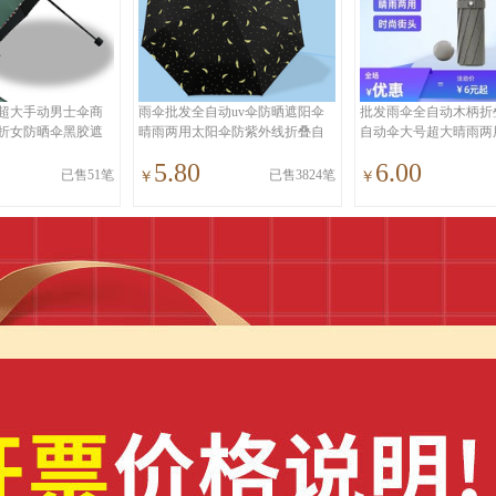
超大手动男士伞商
雨伞批发全自动uv伞防晒遮阳伞
批发雨伞全自动木柄折
折女防晒伞黑胶遮
晴雨两用太阳伞防紫外线折叠自
自动伞大号超大晴雨两
动伞
工厂
5.80
6.00
已售51笔
已售3824笔
￥
￥