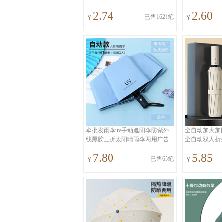
批发
工厂
2.74
2.60
已售1621笔
￥
￥
伞批发雨伞uv手动遮阳伞防紫外
全自动加大加
线黑胶三折太阳晴雨伞两用广告
全自动双人折
伞女
防晒
7.80
5.85
已售65笔
￥
￥