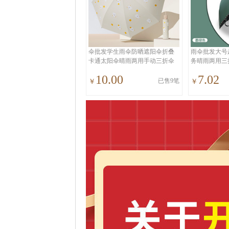
伞批发学生雨伞防晒遮阳伞折叠
雨伞批发大号
卡通太阳伞晴雨两用手动三折伞
务晴雨两用三
工厂
阳伞
10.00
7.02
已售9笔
￥
￥