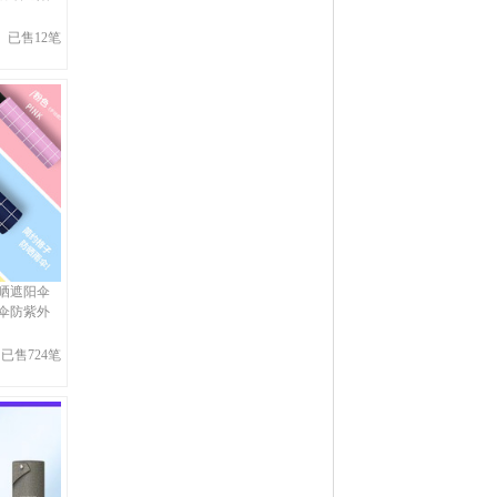
已售12笔
晒遮阳伞
伞防紫外
已售724笔