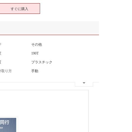
すぐに購入
ジ
その他
度
190T
質
プラスチック
け取り方
手動