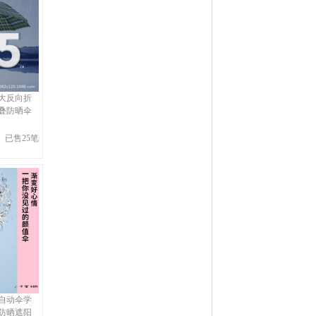
大反向折
叠防晒伞
已售25笔
自动伞学
防晒遮阳