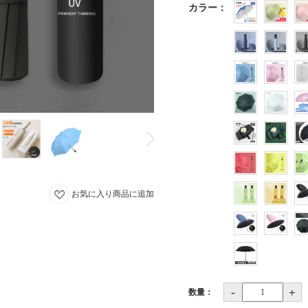
カラー
：
お気に入り商品に追加
-
+
数量：