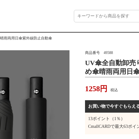
傘晴雨両用日傘紫外線防止自動傘
商品番号
49588
UV傘全自動卸売
め傘晴雨両用日
1258
円
税込
お買い物で今すぐもらえ
13
ポイント（1％）
CmallCARDで最大
63
ポイ