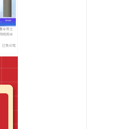
叠伞男士
用晴雨伞
已售42笔