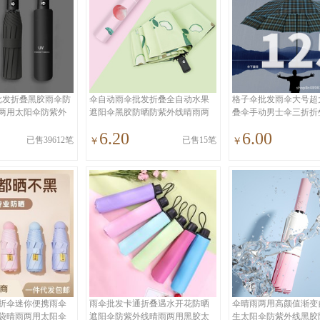
批发折叠黑胶雨伞防
伞自动雨伞批发折叠全自动水果
格子伞批发雨伞大号超
两用太阳伞防紫外
遮阳伞黑胶防晒防紫外线晴雨两
叠伞手动男士伞三折折
用伞
工厂
6.20
6.00
已售39612笔
已售15笔
￥
￥
折伞迷你便携雨伞
雨伞批发卡通折叠遇水开花防晒
伞晴雨两用高颜值渐变
袋晴雨两用太阳伞
遮阳伞防紫外线晴雨两用黑胶太
生太阳伞防紫外线黑胶