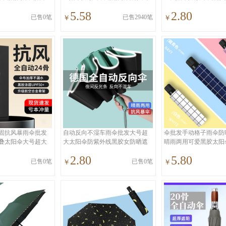
阳伞
伞女
5.58
2.80
已售0笔
已售2940笔
￥
￥
固抗风暴雨伞批发
自动反向不湿车雨伞批发大号超
伞批发手动格子雨伞防
叠太阳伞大号超大
大太阳伞防紫外线黑胶女防晒遮
晴雨两用可爱黑胶太阳
阳
线女
2.80
5.80
已售0笔
已售0笔
￥
￥