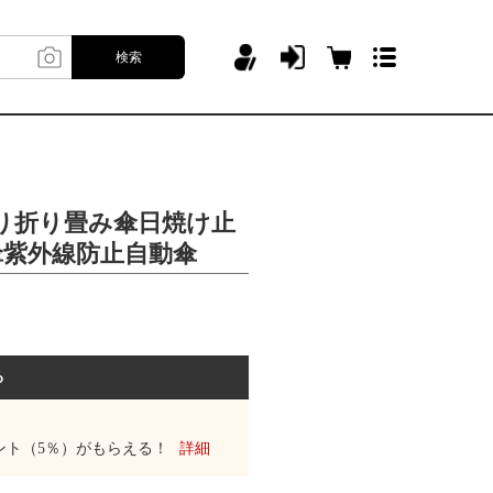
検索
り折り畳み傘日焼け止
傘紫外線防止自動傘
る
ント（5％）がもらえる！
詳細