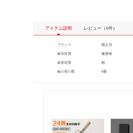
アイテム説明
レビュー（0件）
ブランド
萌え月
傘布材質
衝突布
傘骨材質
鉄
傘の骨の数
8骨