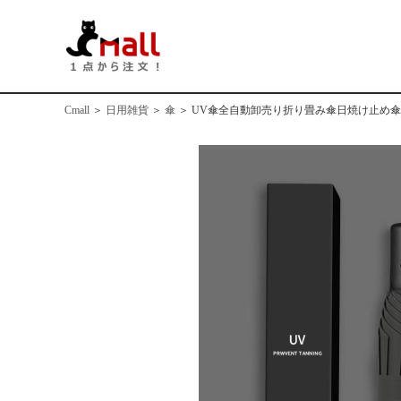
Cmall
＞
日用雑貨
＞
傘
＞
UV傘全自動卸売り折り畳み傘日焼け止め