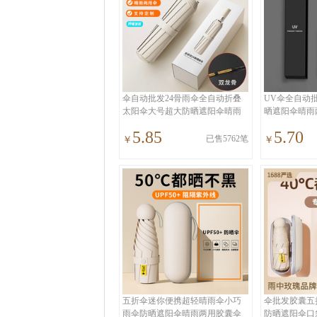
伞自动批发24骨雨伞全自动折叠
UV伞全自动
太阳伞大号超大防晒遮阳伞晴雨
晒遮阳伞晴雨
两用
线女
5.85
5.70
已售5762笔
￥
￥
五折伞迷你便携超轻晴雨伞小巧
伞批发胶囊五
雨伞防晒遮阳伞晴雨两用胶囊伞
防晒遮阳伞口