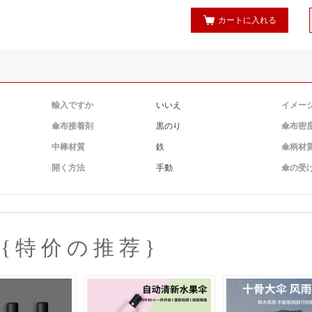
カートに入れる
輸入ですか
いいえ
イメー
傘布接着剤
黒のり
傘布密
中棒材質
鉄
傘柄材
開く方法
手動
傘の受
{特价の推荐}