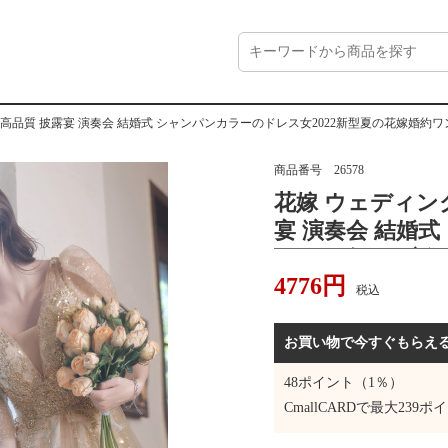
 高品質 披露宴 演奏会 結婚式 シャンパンカラーのドレス女2022新型夏の花嫁婚
商品番号
26578
花嫁 ウェディン
宴 演奏会 結婚
ドレス女2022
4776
円
ース気品ロング
税込
ドレス
お買い物で今すぐもらえ
48
ポイント（1％）
CmallCARDで最大
239
ポイ