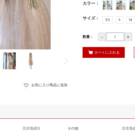
カラー
：
サイズ
：
XS
S
M
-
+
数量：
カートに入れる
お気に入り商品に追加
主生地成分
その他
主生地成