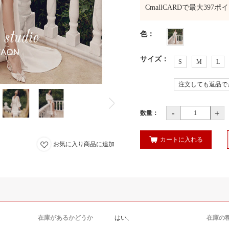
CmallCARDで最大
397
ポイ
色
：
サイズ
：
S
M
L
注文しても返品で
-
+
数量：
カートに入れる
お気に入り商品に追加
在庫があるかどうか
はい、
在庫の