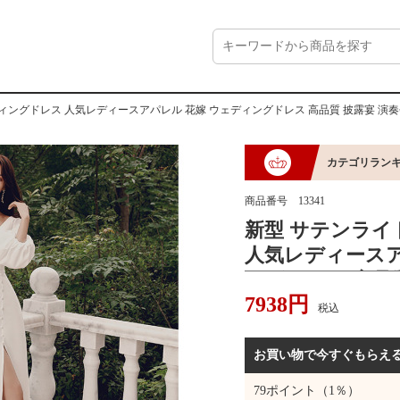
ィングドレス 人気レディースアパレル 花嫁 ウェディングドレス 高品質 披露宴 演奏
カテゴリラン
商品番号
13341
新型 サテンラ
人気レディースア
ングドレス 高品質
7938
円
式 透け感 二次会
税込
ブニングドレス
お買い物で今すぐもらえ
79
ポイント（1％）