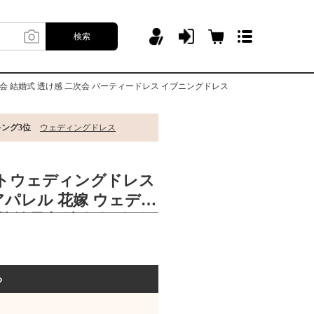
検索
会 結婚式 透け感 二次会 パーティードレス イブニングドレス
キング3位
ウェディングドレス
イトウェディングドレス
パレル 花嫁 ウェディ
 披露宴 演奏会 結婚
 パーティードレス イ
る