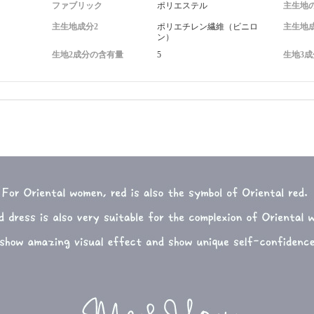
ファブリック
ポリエステル
主生地
主生地成分2
ポリエチレン繊維（ビニロ
主生地
ン）
生地2成分の含有量
5
生地3成
轻婚纱礼服齐地女