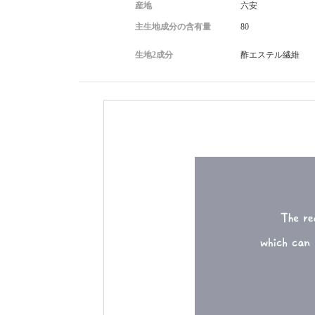
産地
六安
主生地成分の含有量
80
生地2成分
酢エステル繊維
新款气质森系超仙梦幻修身显瘦法式简约缎面