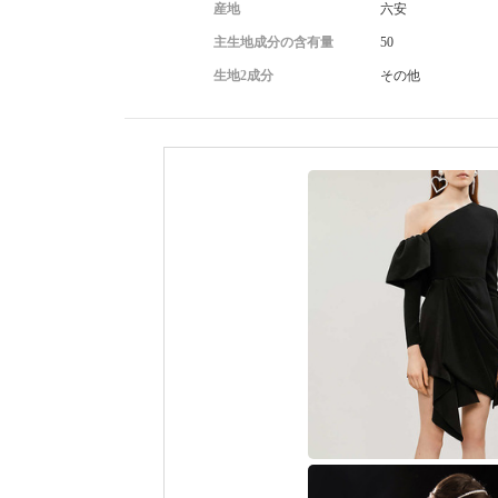
産地
六安
主生地成分の含有量
50
生地2成分
その他