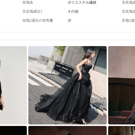
生地名
ポリエステル繊維
主生地
主生地成分2
その他
主生地
生地2成分の含有量
20
生地3成