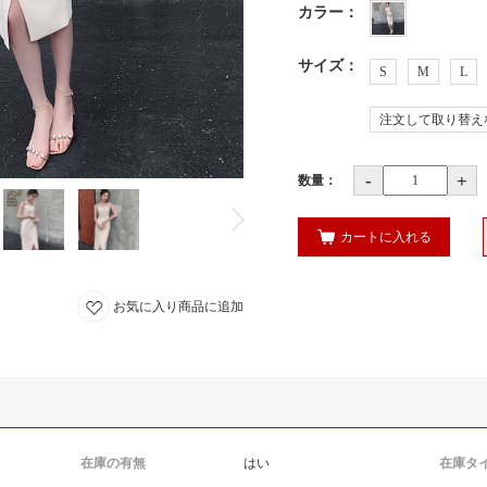
カラー
：
サイズ
：
S
M
L
注文して取り替え
-
+
数量：
カートに入れる
お気に入り商品に追加
在庫の有無
はい
在庫タ