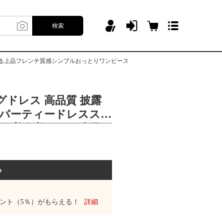
検索
できる上品フレンチ質感シンプルおっとりワンピース
グドレス 高品質 披露
式 パーティードレススカ
春新作普段着できる上品
ンプルおっとりワンピ
る
ント（5％）がもらえる！
詳細