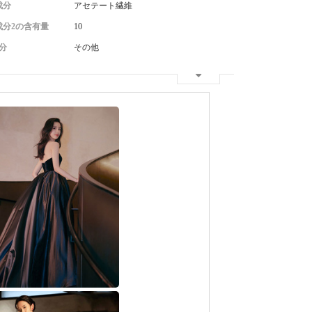
成分
アセテート繊維
成分2の含有量
10
分
その他