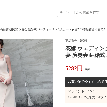
 高品質 披露宴 演奏会 結婚式 パーティードレススカート女性2022春新作普段着
商品番号
26068
花嫁 ウェディン
宴 演奏会 結婚
ート女性2022
5282
円
フレンチ質感シ
税込
ース
お買い物で今すぐもらえ
53
ポイント（1％）
CmallCARDで最大
264
ポイ